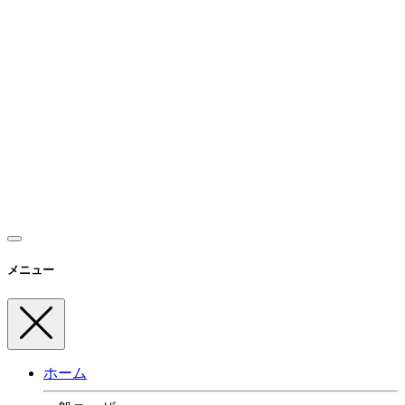
メニュー
ホーム