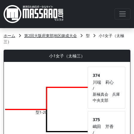
ホーム
第2回大阪府東部地区錬成大会
型
小1女子（太極
三）
小1女子（太極三）
374
川端 莉心
/
新極真会 兵庫
中央支部
型1-20
375
嶋田 芹香
/