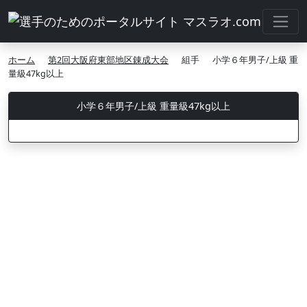
ホーム
第2回大阪府東部地区錬成大会
組手
小学６年男子/上級 重
量級47kg以上
小学６年男子/上級 重量級47kg以上