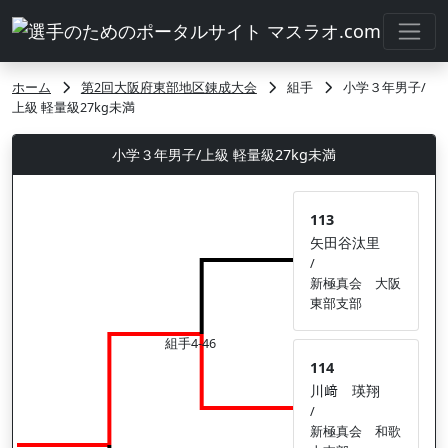
ホーム
第2回大阪府東部地区錬成大会
組手
小学３年男子/
上級 軽量級27kg未満
小学３年男子/上級 軽量級27kg未満
113
矢田谷汰里
/
新極真会 大阪
東部支部
組手4-46
114
川﨑 瑛翔
/
新極真会 和歌