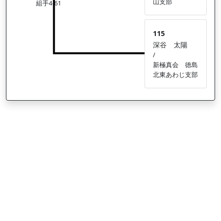
山支部
組手4-61
115
深谷 太陽
/
新極真会 徳島
北東あわじ支部