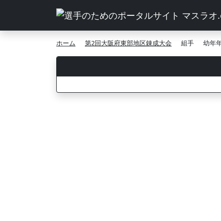
ホーム
第2回大阪府東部地区錬成大会
組手
幼年