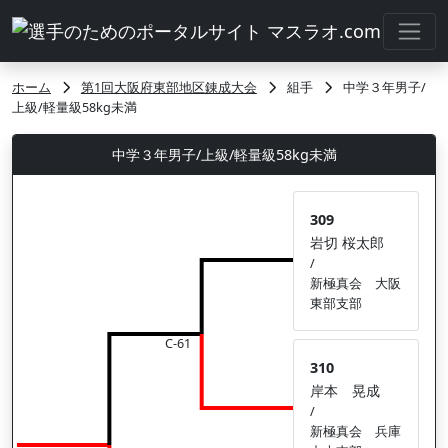
ホーム
第1回大阪府東部地区錬成大会
組手
中学３年男子/
上級/軽量級58kg未満
中学３年男子/上級/軽量級58kg未満
309
岩切 桜太郎
/
新極真会 大阪
東部支部
C-61
310
岸本 晃成
/
新極真会 兵庫