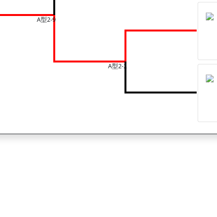
A型2-9
A型2-2