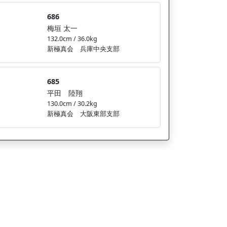
686
梅垣 太一
132.0cm / 36.0kg
新極真会 兵庫中央支部
685
平田 陸翔
130.0cm / 30.2kg
新極真会 大阪東部支部