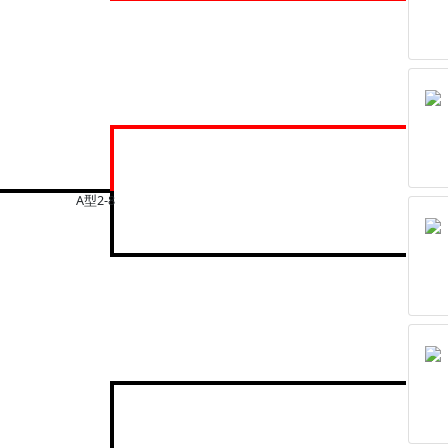
A型2-8