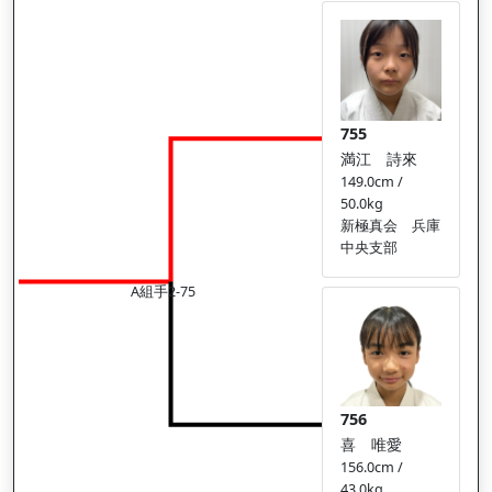
755
満江 詩來
149.0cm /
50.0kg
新極真会 兵庫
中央支部
A組手2-75
756
喜 唯愛
156.0cm /
43.0kg