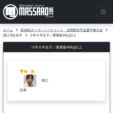
ホーム
第38回オープントーナメント 全関西空手道選手権大会
[新人戦] 組手
小学６年女子／重量級40kg以上
小学６年女子／重量級40kg以上
優 勝
満江
詩來