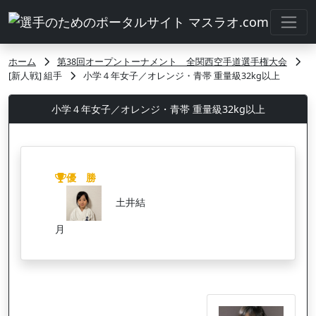
ホーム
第38回オープントーナメント 全関西空手道選手権大会
[新人戦] 組手
小学４年女子／オレンジ・青帯 重量級32kg以上
小学４年女子／オレンジ・青帯 重量級32kg以上
優 勝
土井結
月