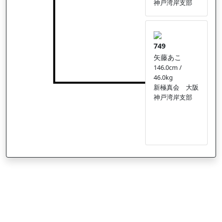
神戸湾岸支部
749
矢藤あこ
146.0cm /
46.0kg
新極真会 大阪
神戸湾岸支部