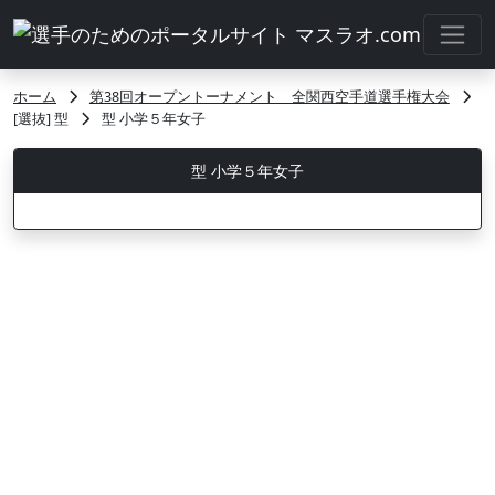
ホーム
第38回オープントーナメント 全関西空手道選手権大会
[選抜] 型
型 小学５年女子
型 小学５年女子