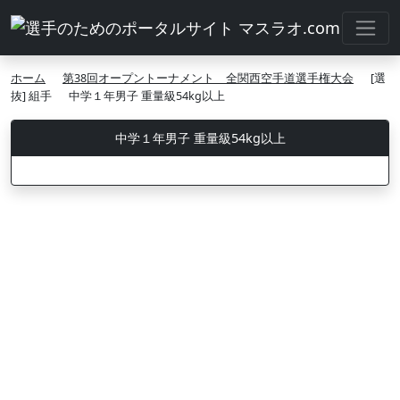
ホーム
第38回オープントーナメント 全関西空手道選手権大会
[選
抜] 組手
中学１年男子 重量級54kg以上
中学１年男子 重量級54kg以上