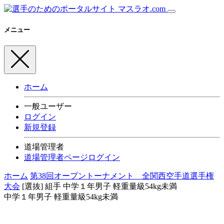
メニュー
ホーム
一般ユーザー
ログイン
新規登録
道場管理者
道場管理者ページログイン
ホーム
第38回オープントーナメント 全関西空手道選手権
大会
[選抜] 組手
中学１年男子 軽重量級54kg未満
中学１年男子 軽重量級54kg未満