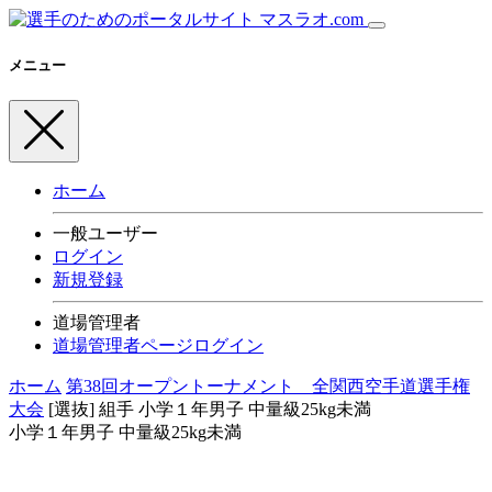
メニュー
ホーム
一般ユーザー
ログイン
新規登録
道場管理者
道場管理者ページログイン
ホーム
第38回オープントーナメント 全関西空手道選手権
大会
[選抜] 組手
小学１年男子 中量級25kg未満
小学１年男子 中量級25kg未満