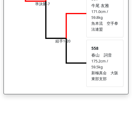
準決勝-7
牛尾 友雅
171.0cm /
59.8kg
魚本流 空手拳
法連盟
組手1-20
558
春山 詞音
175.2cm /
59.5kg
新極真会 大阪
東部支部