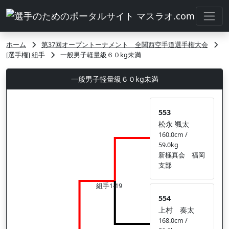
ホーム
第37回オープントーナメント 全関西空手道選手権大会
[選手権] 組手
一般男子軽量級６０kg未満
一般男子軽量級６０kg未満
553
松永 颯太
160.0cm /
59.0kg
新極真会 福岡
支部
組手1-19
554
上村 奏太
168.0cm /