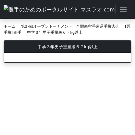
ホーム
第37回オープントーナメント 全関西空手道選手権大会
[選
手権] 組手
中学３年男子重量級６７kg以上
中学３年男子重量級６７kg以上