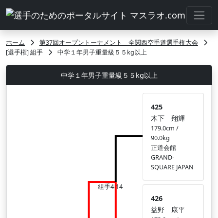
ホーム
第37回オープントーナメント 全関西空手道選手権大会
[選手権] 組手
中学１年男子重量級５５kg以上
中学１年男子重量級５５kg以上
425
木下 翔輝
179.0cm /
90.0kg
正道会館
GRAND-
SQUARE JAPAN
組手4-14
426
益野 康平