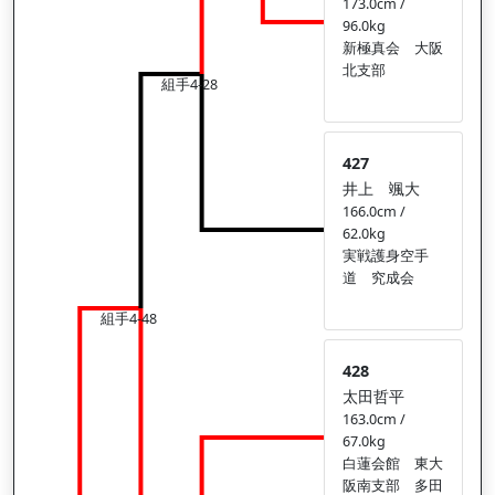
173.0cm /
96.0kg
新極真会 大阪
北支部
組手4-28
427
井上 颯大
166.0cm /
62.0kg
実戦護身空手
道 究成会
組手4-48
428
太田哲平
163.0cm /
67.0kg
白蓮会館 東大
阪南支部 多田