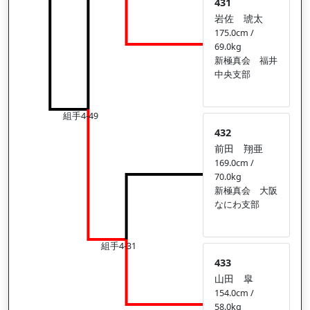
431
岩佐 琥太
175.0cm /
69.0kg
新極真会 福井
中央支部
組手4-49
432
前田 翔亜
169.0cm /
70.0kg
新極真会 大阪
なにわ支部
組手4-31
433
山田 皐
154.0cm /
58.0kg