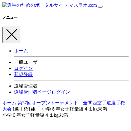
メニュー
ホーム
一般ユーザー
ログイン
新規登録
道場管理者
道場管理者ページログイン
ホーム
第37回オープントーナメント 全関西空手道選手権
大会
[選手権] 組手
小学６年女子軽量級４１kg未満
小学６年女子軽量級４１kg未満