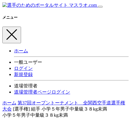
メニュー
ホーム
一般ユーザー
ログイン
新規登録
道場管理者
道場管理者ページログイン
ホーム
第37回オープントーナメント 全関西空手道選手権
大会
[選手権] 組手
小学５年男子中量級３８kg未満
小学５年男子中量級３８kg未満