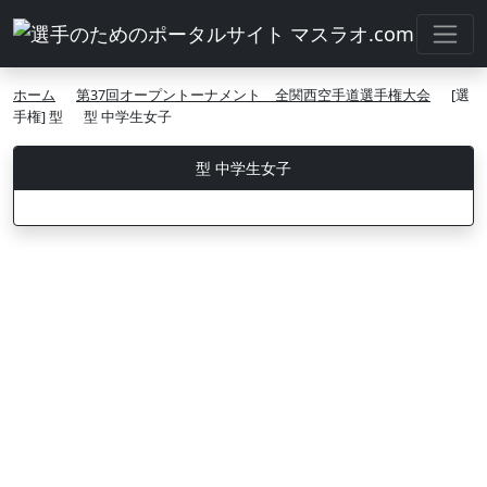
ホーム
第37回オープントーナメント 全関西空手道選手権大会
[選
手権] 型
型 中学生女子
型 中学生女子