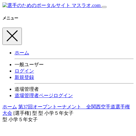
メニュー
ホーム
一般ユーザー
ログイン
新規登録
道場管理者
道場管理者ページログイン
ホーム
第37回オープントーナメント 全関西空手道選手権
大会
[選手権] 型
型 小学５年女子
型 小学５年女子