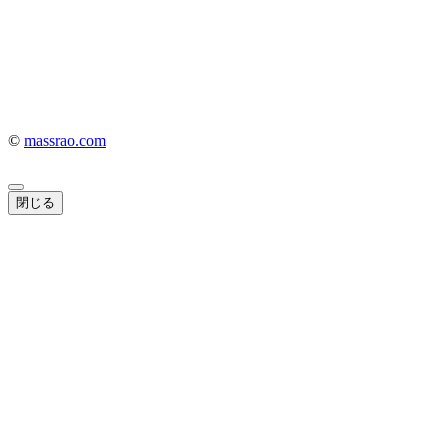
©
massrao.com
閉じる