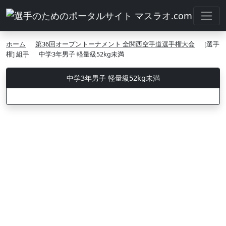
ホーム
第36回オープントーナメント 全関西空手道選手権大会
[選手
権] 組手
中学3年男子 軽量級52kg未満
中学3年男子 軽量級52kg未満