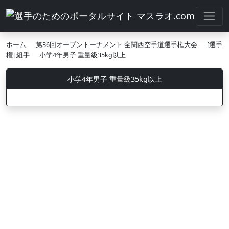
ホーム
第36回オープントーナメント 全関西空手道選手権大会
[選手
権] 組手
小学4年男子 重量級35kg以上
小学4年男子 重量級35kg以上