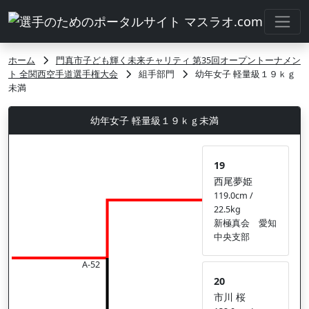
ホーム
門真市子ども輝く未来チャリティ 第35回オープントーナメン
ト 全関西空手道選手権大会
組手部門
幼年女子 軽量級１９ｋｇ
未満
幼年女子 軽量級１９ｋｇ未満
19
西尾夢姫
119.0cm /
22.5kg
新極真会 愛知
中央支部
A-52
20
市川 桜