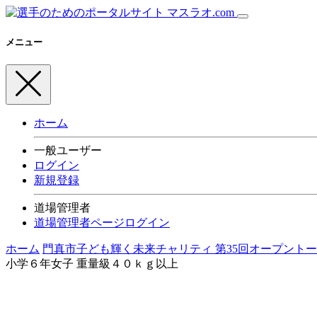
メニュー
ホーム
一般ユーザー
ログイン
新規登録
道場管理者
道場管理者ページログイン
ホーム
門真市子ども輝く未来チャリティ 第35回オープント
小学６年女子 重量級４０ｋｇ以上