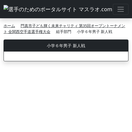
ホーム
門真市子ども輝く未来チャリティ 第35回オープントーナメン
ト 全関西空手道選手権大会
組手部門
小学６年男子 新人戦
小学６年男子 新人戦