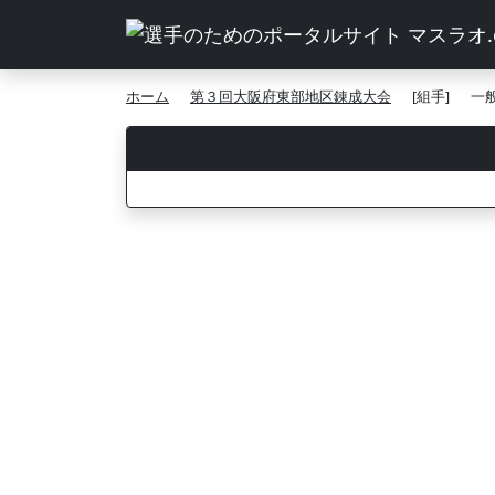
ホーム
第３回大阪府東部地区錬成大会
[組手]
一