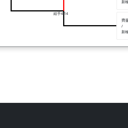
新
組手4-14
齊
/
新