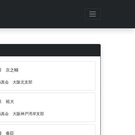
田 京之輔
極真会 大阪北支部
保 裕大
極真会 大阪神戸湾岸支部
畑 春臣