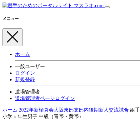
メニュー
ホーム
一般ユーザー
ログイン
新規登録
道場管理者
道場管理者ページログイン
ホーム
2022年新極真会大阪東部支部内後期新人交流試合
組
小学５年生男子 中級（青帯・黄帯）