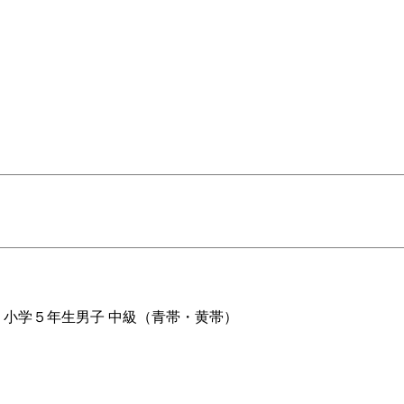
手
小学５年生男子 中級（青帯・黄帯）