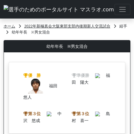
ホーム
2022年新極真会大阪東部支部内後期新人交流試合
組手
幼年年長 ※男女混合
幼年年長 ※男女混合
優 勝
準優勝
福
田 陽大
福田
悠人
第３位
中
第３位
島
沢 悠成
村 喜一