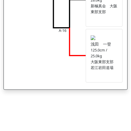
28.0kg
新極真会 大阪
東部支部
A-16
浅田 一登
125.0cm /
25.0kg
大阪東部支部
若江岩田道場