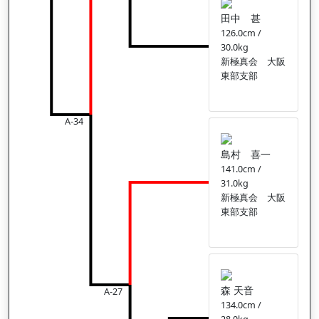
田中 甚
126.0cm /
30.0kg
新極真会 大阪
東部支部
A-34
島村 喜一
141.0cm /
31.0kg
新極真会 大阪
東部支部
森 天音
A-27
134.0cm /