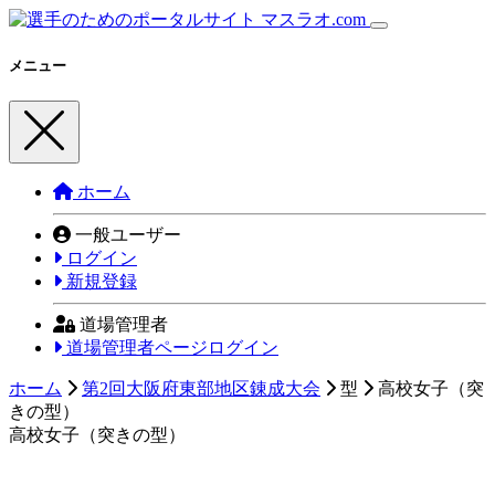
メニュー
ホーム
一般ユーザー
ログイン
新規登録
道場管理者
道場管理者ページログイン
ホーム
第2回大阪府東部地区錬成大会
型
高校女子（突
きの型）
高校女子（突きの型）