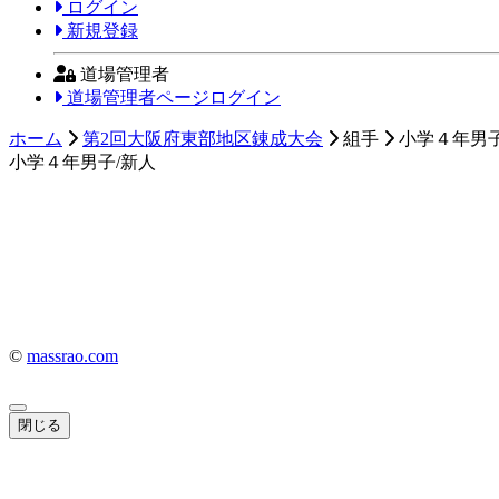
ログイン
新規登録
道場管理者
道場管理者ページログイン
ホーム
第2回大阪府東部地区錬成大会
組手
小学４年男子
小学４年男子/新人
©
massrao.com
閉じる