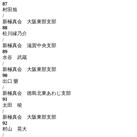
87
村田旭
/
新極真会 大阪東部支部
88
松川縁乃介
/
新極真会 滋賀中央支部
89
水谷 武蔵
/
新極真会 大阪東部支部
90
出口 樂
/
新極真会 徳島北東あわじ支部
91
太田 稜
/
新極真会 大阪東部支部
92
村山 晃大
/