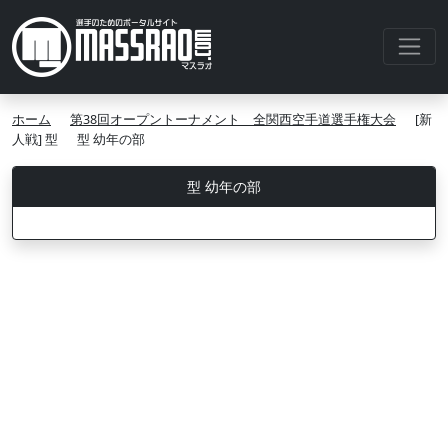
ホーム
第38回オープントーナメント 全関西空手道選手権大会
[新
人戦] 型
型 幼年の部
型 幼年の部