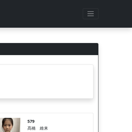
579
髙橋 維来