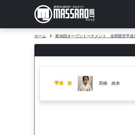
ホーム
第38回オープントーナメント 全関西空手道
優 勝
髙橋 維来