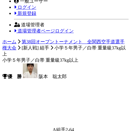
一般ユーザー
ログイン
新規登録
道場管理者
道場管理者ページログイン
ホーム
第38回オープントーナメント 全関西空手道選手
権大会
[新人戦] 組手
小学５年男子／白帯 重量級37kg以
上
小学５年男子／白帯 重量級37kg以上
優 勝
阪本 聡太郎
A組手2-64