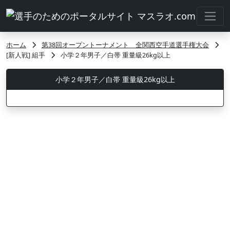
ホーム
第38回オープントーナメント 全関西空手道選手権大会
[新人戦] 組手
小学２年男子／白帯 重量級26kg以上
小学２年男子／白帯 重量級26kg以上