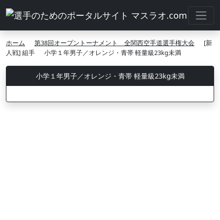
ホーム
第38回オープントーナメント 全関西空手道選手権大会
[新
人戦] 組手
小学１年男子／オレンジ・青帯 軽量級23kg未満
小学１年男子／オレンジ・青帯 軽量級23kg未満