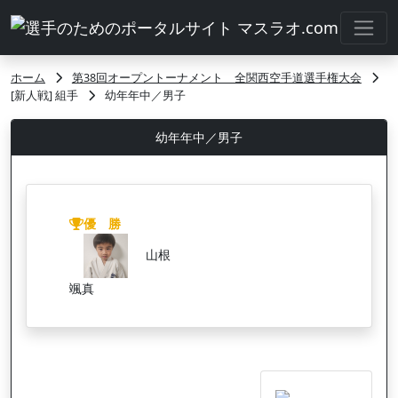
ホーム
第38回オープントーナメント 全関西空手道選手権大会
[新人戦] 組手
幼年年中／男子
幼年年中／男子
優 勝
山根
颯真