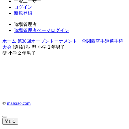
一般ユーザー
ログイン
新規登録
道場管理者
道場管理者ページログイン
ホーム
第38回オープントーナメント 全関西空手道選手権
大会
[選抜] 型
型 小学２年男子
型 小学２年男子
©
massrao.com
閉じる