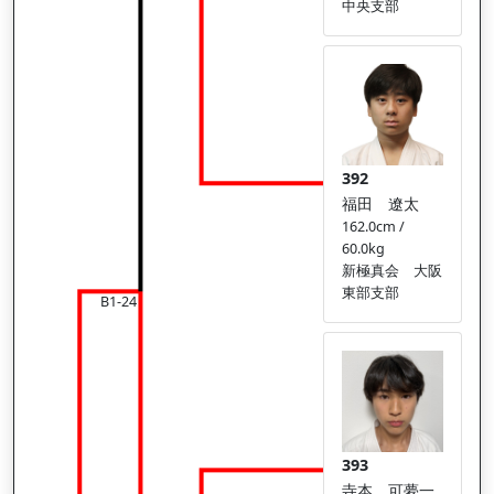
中央支部
392
福田 遼太
162.0cm /
60.0kg
新極真会 大阪
東部支部
B1-24
393
寺本 可夢一