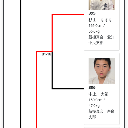
395
杉山 ゆずゆ
165.0cm /
56.0kg
新極真会 愛知
中央支部
B1-18
396
中上 大駕
150.0cm /
47.0kg
新極真会 奈良
支部