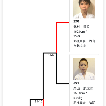
390
北村 莉玖
160.0cm /
55.0kg
新極真会 岡山
市北道場
B1-6
391
栗山 航太郎
163.0cm /
53.0kg
B1-16
新極真会 滋賀